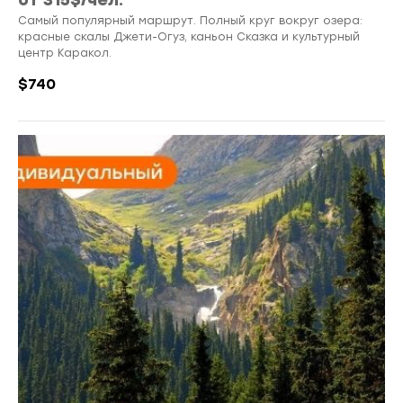
от 315$/чел.
Самый популярный маршрут. Полный круг вокруг озера:
красные скалы Джети-Огуз, каньон Сказка и культурный
центр Каракол.
$
740