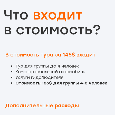
Политика устойчивости
Контакты
Политика
конфиденциальности
+996 550 689 000
info@too.kg
ИП: Исаков Садырбек
Нурмаматович
© 2026 Too.kg – Kyrgyzstan
ИНН: 23108199300969
Tours & Excursions
ОГРН: 04896446
Кыргызстан
Прямой организатор туров
720001 г. Бишкек
по Кыргызстану
ул. Исанова 96
В стоимость тура за 145$ входит
Работаем ежедневно.
1 этаж 101 офис
Забираем от двери отеля в
Бишкеке.
Тур для группы до 4 человек
Комфортабельный автомобиль
Услуги гида/водителя
Заказать обратный звонок
Стоимость 165$ для группы 4-6 человек
Оставьте свой номер телефона ниже
›
Дополнительные
расходы