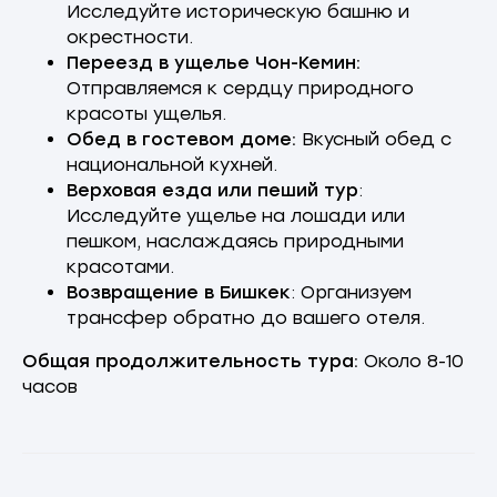
Исследуйте историческую башню и
окрестности.
Переезд в ущелье Чон-Кемин:
Важно
Отправляемся к сердцу природного
знать
красоты ущелья.
Обед в гостевом доме:
Вкусный обед с
национальной кухней.
Верховая езда или пеший тур
:
Исследуйте ущелье на лошади или
пешком, наслаждаясь природными
красотами.
Возвращение в Бишкек
: Организуем
RU
EN
трансфер обратно до вашего отеля.
О нас
Информация
Общая продолжительность тура:
Около 8-10
О компании
Отдых в Кыргызстане
часов
Туры
Достопримечательности
Однодневные туры
Пограничный пропуск
из Бишкека
Туры на Иссык Куль
Чем заняться
Сотрудничество
Публичная оферта