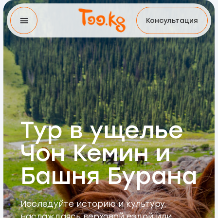
Консультация
Тур в ущелье
Чон Кемин и
Башня Бурана
Исследуйте историю и культуру,
наслаждаясь верховой ездой или
прогулкой среди впечатляющих
природных пейзажей.
Забронировать