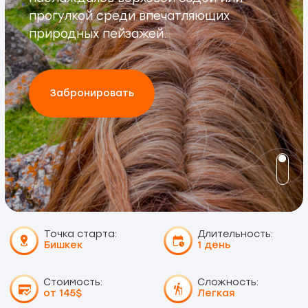
Точка старта:
Длительность:
Бишкек
1 день
Стоимость:
Сложность:
от 145$
Легкая
Тур в ущелье
Чон Кемин и
Башня Бурана
Отправляйтесь в увлекательное
путешествие по ущелью Чон-Кемин с
нашим туром! Окунитесь в историю и
кочевую культуру, наслаждаясь верховой
ездой и величественной природой в одном
из самых живописных уголков Киргизии.