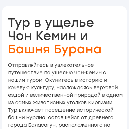
Тур включает посещение исторической
башни Бурана, оставшейся от древнего
города Баласагун, расположенного на
Великом шелковом пути.
Тур возможен в
любой удобный день.
Погружение в историю древнего
города Баласагун и культурное
наследие Киргизии.
Верховая езда по живописным
тропам ущелья, окружённого
хвойным лесом и горной рекой.
Вкусный обед в национальном стиле.
Стоимость тура
· За группу от 1 до 4 человек: 145$ за
группу
· За группу от 4 до 6 человек: 165$ за
группу